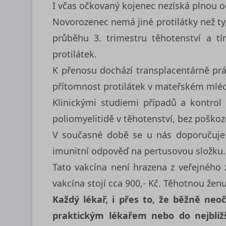
I včas očkovaný kojenec nezíská plnou o
Novorozenec nemá jiné protilátky než ty
průběhu 3. trimestru těhotenství a t
protilátek.
K přenosu dochází transplacentárně prá
přítomnost protilátek v mateřském mléc
Klinickými studiemi případů a kontrol
poliomyelitidě v těhotenství, bez poško
V současné době se u nás doporučuje k
imunitní odpověď na pertusovou složku.
Tato vakcína není hrazena z veřejného z
vakcína stojí cca 900,- Kč. Těhotnou ženu
Každý lékař, i přes to, že běžně neo
praktickým lékařem nebo do nejbližš