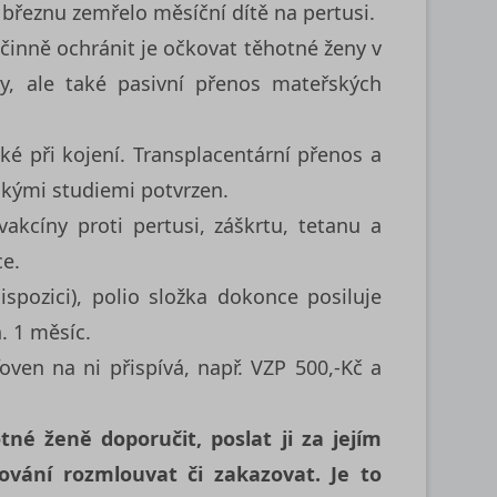
březnu zemřelo měsíční dítě na pertusi.
činně ochránit je očkovat těhotné ženy v
y, ale také pasivní přenos mateřských
é při kojení. Transplacentární přenos a
kými studiemi potvrzen.
kcíny proti pertusi, záškrtu, tetanu a
ce.
pozici), polio složka dokonce posiluje
. 1 měsíc.
oven na ni přispívá, např. VZP 500,-Kč a
né ženě doporučit, poslat ji za jejím
ování rozmlouvat či zakazovat. Je to