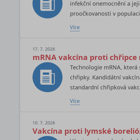
infekční onemocnění a jej
proočkovanosti v populaci
Více
17. 7. 2026
mRNA vakcína proti chřipce m
Technologie mRNA, která s
chřipky. Kandidátní vakcí
standardní chřipková vakc
Více
10. 7. 2026
Vakcína proti lymské borelióz