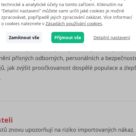
technické a analytické účely na tomto zařízení. Kliknutím na
“Detailní nastavení” můžete sami určit jaké cookies je možné
zpracovávat, popřípadě jejich zpracování zakázat. Více informací
o cookies naleznete v
Zásadách používání cookies
.
ce očkování v lékárnách
Zamítnout vše
Přijmout vše
Detailní nastavení
lečnost podporuje rozšíření možností očkování do
cinace zejména pro pracující osoby, seniory a pacien
plnění přísných odborných, personálních a bezpečnos
jů, jak zvýšit proočkovanost dospělé populace a zlep
.
teli
stů znovu upozorňují na riziko importovaných nákaz. 