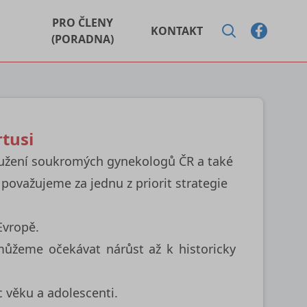
PRO ČLENY
KONTAKT
(PORADNA)
tusi
ružení soukromých gynekologů ČR a také
považujeme za jednu z priorit strategie
Evropě.
můžeme očekávat nárůst až k historicky
c věku a adolescenti.