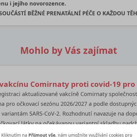
nu i jejího novorozence.
 SOUČÁSTÍ BĚŽNÉ PRENATÁLNÍ PÉČE O KAŽDOU TĚ
Mohlo by Vás zajímat
 vakcínu Comirnaty proti covid-19 pr
egistraci aktualizované vakcíně Comirnaty společnos
na pro očkovací sezónu 2026/2027 a podle dostupnýc
ím variantám SARS-CoV-2. Rozhodnutí navazuje na dop
očkovací látky na očekávanou variantní skladbu nadch
Kliknutím na
Přijmout vše
, nám umožníte využívání cookies pro