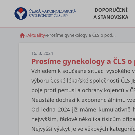
DOPORUČENÍ
A STANOVISKA
»
Aktuality
»
Prosíme gynekology a ČLS o pod...
16. 3. 2024
Prosíme gynekology a ČLS o 
Vzhledem k současné situaci vysokého 
výboru České lékařské společnosti ČLS JE
boje proti pertusi a ochrany kojenců v Č
Neustále dochází k exponenciálnímu vze
Od ledna 2024 již máme kumulativně hl
nejvyšším, řádově několika tisícům příp
Nejvyšší výskyt je ve věkových kategorií