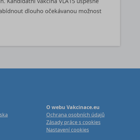
un. Kandidátní vakcína VLA15 úspěšně
a nabídnout dlouho očekávanou možnost
O webu Vakcinace.eu
iska
Ochrana osobních údajů
Zásady práce s cookies
Nastavení cookies