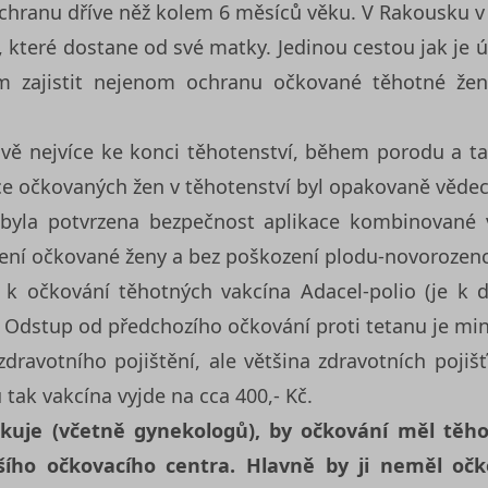
chranu dříve něž kolem 6 měsíců věku. V Rakousku v 
, které dostane od své matky. Jedinou cestou jak je ú
ím zajistit nejenom ochranu očkované těhotné žen
vě nejvíce ke konci těhotenství, během porodu a tak
e očkovaných žen v těhotenství byl opakovaně vědec
 byla potvrzena bezpečnost aplikace kombinované va
zení očkované ženy a bez poškození plodu-novorozen
 očkování těhotných vakcína Adacel-polio (je k dis
 Odstup od předchozího očkování proti tetanu je min
dravotního pojištění, ale většina zdravotních pojišť
 tak vakcína vyjde na cca 400,- Kč.
čkuje (včetně gynekologů), by očkování měl těhot
ího očkovacího centra. Hlavně by ji neměl očk