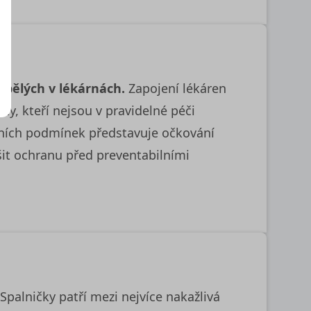
spělých v lékárnách.
Zapojení lékáren
ty, kteří nejsou v pravidelné péči
tních podmínek představuje očkování
šit ochranu před preventabilními
Spalničky patří mezi nejvíce nakažlivá