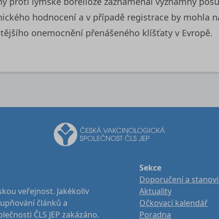
íny proti lymské borelióze zaznamenal významný pos
linického hodnocení a v případě registrace by mohl
stějšího onemocnění přenášeného klíšťaty v Evropě.
Sekce
Doporučení a stanov
kou veřejnost. Jakékoliv
Aktuality
stupňování článků a
Očkovací kalendář
olečnosti ČLS JEP zakázáno.
Poradna