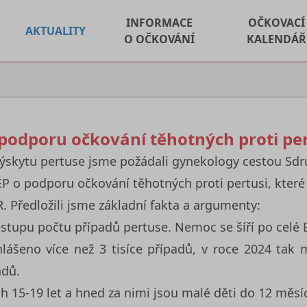
INFORMACE
OČKOVACÍ
AKTUALITY
O OČKOVÁNÍ
KALENDÁŘ
podporu očkování těhotných proti per
výskytu pertuse jsme požádali gynekology cestou Sd
P o podporu očkování těhotných proti pertusi, které 
R. Předložili jsme základní fakta a argumenty:
stupu počtu případů pertuse. Nemoc se šíří po celé 
ášeno více než 3 tisíce případů, v roce 2024 tak 
adů.
ch 15-19 let a hned za nimi jsou malé děti do 12 měsí