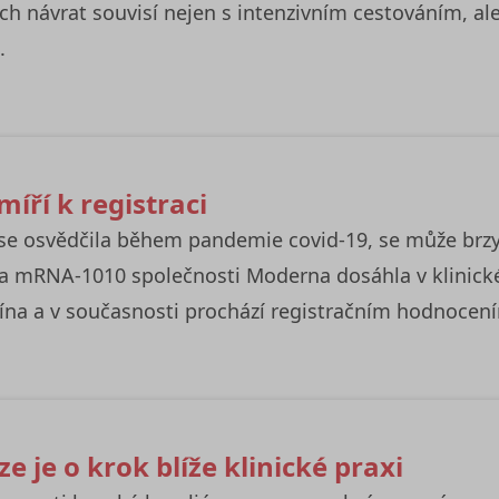
ich návrat souvisí nejen s intenzivním cestováním, 
.
íří k registraci
e osvědčila během pandemie covid-19, se může brzy 
na mRNA-1010 společnosti Moderna dosáhla v klinické 
ína a v současnosti prochází registračním hodnocení
e je o krok blíže klinické praxi