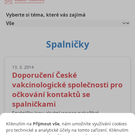
Vyberte si téma, které vás zajímá
Spalničky
13. 3. 2014
Doporučení České
vakcinologické společnosti pro
očkování kontaktů se
spalničkami
Spalničky jsou akutní vysoce nakažlivé
exantémové onemocnění vyvolané virem
Kliknutím na
Přijmout vše
, nám umožníte využívání cookies
ze skupiny paramyxovirů s inkubační dobou
pro technické a analytické účely na tomto zařízení. Kliknutím