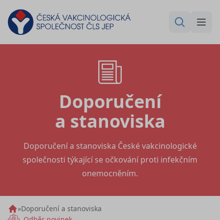
Doporučení
a stanoviska
Doporučení a stanoviska České vakcinologické
společnosti týkající se očkování proti infekčním
onemocněním.
»
Doporučení a stanoviska
Odběr novinek