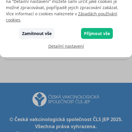
na “Detailní nastavení” můžete sami určit jaké cookies je
8-21 dnů
. Onemocnění se přenáší kapénkovou
možné zpracovávat, popřípadě jejich zpracování zakázat.
infekcí. V první katarální fázi, která začíná
Více informací o cookies naleznete v
Zásadách používání
obvykle 10. den po nákaze a trvá přibližně 4 dny
cookies
.
je přítomna horečka, rýma, kašel
Zamítnout vše
Přijmout vše
a konjunktivitida.
Detailní nastavení
Více
© Česká vakcinologická společnost ČLS JEP 2025.
Všechna práva vyhrazena.